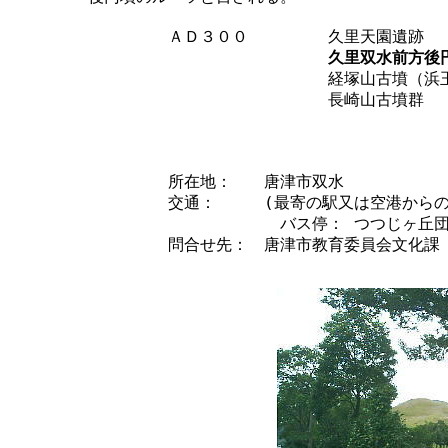
		ＡＤ３００　　　　　久里天園遺跡		ＡＤ５００　谷口古墳（浜玉町）

久里双水前方後
		　　　　　　　　　　経塚山古墳（浜玉町）		　　樋ノ口古墳

		　　　　　　　　　　長崎山古墳群			　　島田塚

									
									　　
		所在地：　　唐津市双水 

		交通：　　　(最寄の駅又は空港からのアクセス方法） ＪＲ筑肥線／唐津線　山本駅下車　徒歩２０分

			　　バス停： つつじヶ丘団地 徒歩３分

		問合せ先：　唐津市教育委員会文化課　TEL0955-72-9171
