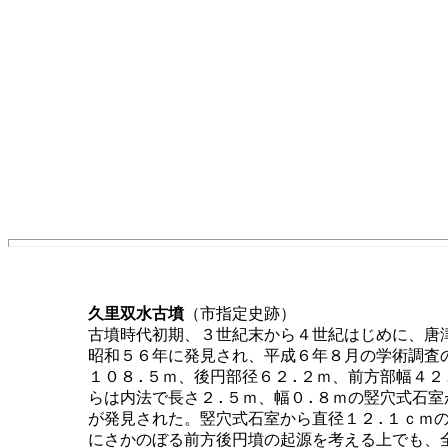
久里双水古墳
（市指定史跡） 

	古墳時代初期、３世紀末から４世紀はじめに、唐津市内久里双水において日本最古級の大型前方後円墳が形成された。

	昭和５６年に発見され、平成６年８月の学術調査の結果、日本でも最も古い古墳の一つであることが確認された。全長

	１０８.５ｍ、後円部径６２.２ｍ、前方部幅４２.８ｍの３世紀末から４世紀初めの前方後円墳である。後円部の頂上か

	らは内法で長さ２.５ｍ、幅０.８ｍの竪穴式石室が検出され、内部には舟船形木棺を安置したと考えられる舟形粘土床

	が発見された。竪穴式石室から直径１２.１ｃｍの盤龍鏡１面と、管玉２個さらに刀子が出土し、邪馬台国時代の３世紀

	にさかのぼる前方後円墳の起源を考える上でも、全国的に注目される古墳である。発見当時はニュースステーションに
