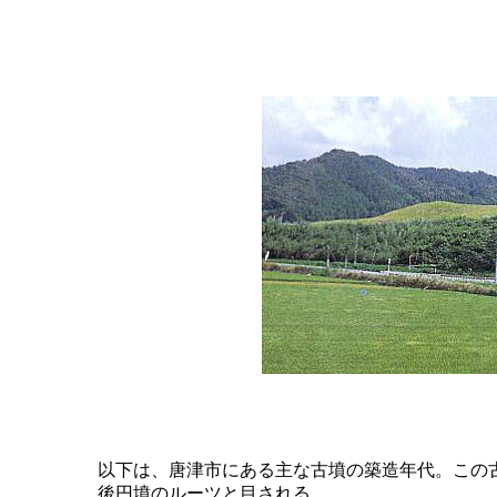
	以下は、唐津市にある主な古墳の築造年代。この古墳は３世紀初め、まだ弥生時代に築造されたと見られ、日本の前方

	後円墳のルーツと目される。
