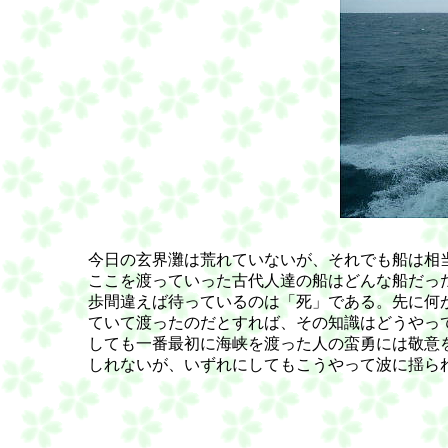
	今日の玄界灘は荒れていないが、それでも船は相当揺れて、すこし気分の悪くなった人もいた。今から２０００年の昔、

	ここを渡っていった古代人達の船はどんな船だったのだろうか。決死の思いで船を漕いでいったのだろう。文字通り、一

	歩間違えば待っているのは「死」である。先に何があるか知って渡って行ったのだろうか。海の向こうに何があるか知っ

	ていて渡ったのだとすれば、その知識はどうやって得たのだろう。おそらくは先人から聞いた知識なのだろうが、それに

	しても一番最初に海峡を渡った人の蛮勇には敬意を払いたくなる。好奇心か、飢えか、或いは大陸・半島からの逃亡かも

	しれないが、いずれにしてもこうやって波に揺られながら、転覆の恐怖と戦いながら松浦半島を目指したのだ。
