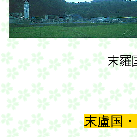
末羅
末盧国・