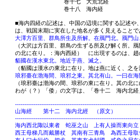
				　　巻十七　大荒北経

				　　巻十八　海内経

	■海内四経の記述は、中国の辺境に関する記述や、崑崙山に関する記述など雑多なものを含む。しかしその最大の特徴

	は、戦国末期に実在した地名が多く見えることである。例えば

大澤方百里、群鳥所生及所解。在鴈門北。鴈門山
	（大沢は方百里、群鳥の生ずる所及び解く所。鴈門の北に在り。鴈門山、鴈其の間に出ず。高柳の北に在り。高柳は代

	の北に在り。：海内西経）　に出現するのは、趙の地名であり、

貊國在漢水東北。地近于燕、滅之。
	（貊國は漢水の東北に在り。地は燕に近く、之を滅ぼす。：海内西経）　は燕とその周辺国の地名であり、

琅邪臺在渤海間、琅邪之東。其北有山。一曰在海
	（琅邪臺は渤海の間、琅邪の東に在り。其の北に山有り。一に曰く海の間に在りと。：海内東経）　は斉の地名である。

	わが（？）「倭」の文字は、「巻十二　海内北
	-------------------------------------------------------------------------------

	山海經　　第十二　海内北經　（原文）

	-------------------------------------------------------------------------------

	海内西北陬以東者　蛇巫之山　上有人操而東向立

	西王母梯几而戴勝杖　其南有三青鳥　為西王母取食　在昆侖虚北
