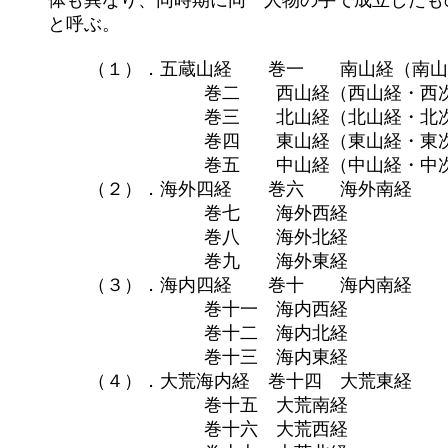
	体も異なり、同時期に同一人物の手で成立したものではない。このうち五蔵山経を「山経」、海外四経以下を「海経」

	と呼ぶ。

		（１）．五蔵山経　　巻一　　南山経（南山経・南次二経・南次三経）

				　　巻二　　西山経（西山経・西次二経・西次三経・西次四経）

				　　巻三　　北山経（北山経・北次二経・北次三経）

				　　巻四　　東山経（東山経・東次二経・東次三経・東次四経）

				　　巻五　　中山経（中山経・中次二経～中次十二経）

		（２）．海外四経　　巻六　　海外南経

				　　巻七　　海外西経

			　　	　　巻八　　海外北経

				　　巻九　　海外東経

		（３）．海内四経　　巻十　　海内南経

				　　巻十一　海内西経

				　　巻十二　海内北経

				　　巻十三　海内東経

		（４）．大荒海内経　巻十四　大荒東経

				　　巻十五　大荒南経

				　　巻十六　大荒西経
