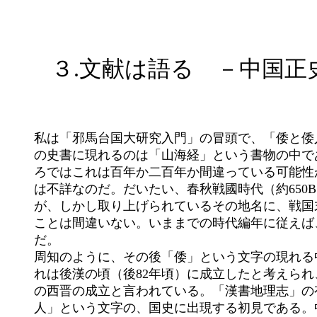
	私は「邪馬台国大研究入門」の冒頭で、「倭と倭人」についての概略を述べた。そこで、「倭」という語が初めて中国

	の史書に現れるのは「山海経」という書物の中であるとし、その成立を紀元前６世紀頃と書いたが、その後調べたとこ

	ろではこれは百年か二百年か間違っている可能性がある。「山海經」という書物は、作者不詳でその成立時期も正確に

	は不詳なのだ。だいたい、春秋戦國時代（約650B.C.～203b.c.）から前・後漢頃にわたって成立したと考えられている

	が、しかし取り上げられているその地名に、戦国末期に実在した地名が多く見えるので、一番古い「倭」の出典である

	ことは間違いない。いままでの時代編年に従えば、もしかすると縄文時代晩期後葉に成立した書物なのかも知れないの

	だ。

	周知のように、その後「倭」という文字の現れる中国国史の最初のものは、班固編の「漢書（前漢書）」であるが、こ

	れは後漢の頃（後82年頃）に成立したと考えられ、その次が「陳壽」の書いた「三國志」で、これがだいたい３世紀末

	の西晋の成立と言われている。「漢書地理志」の有名な「樂浪海中有倭人、分爲百餘國、以歳時來獻見云。」が、「倭

	人」という文字の、国史に出現する初見である。中国国史については次章以降で取り上げるが、ここではその前に出現
