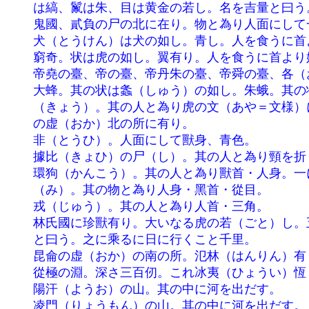
	は縞、鬣は朱、目は黄金の若し。名を吉量と曰う。之に乘るに壽千歳。

	鬼國、貳負の尸の北に在り。物と為り人面にして一目。一に曰く、貳負の神は其の東に在り、物と為り人面蛇身。

	犬（とうけん）は犬の如し。青し。人を食うに首より始める。

	窮奇。状は虎の如し。翼有り。人を食うに首より始める。髮食わるる所。犬の北に在り。一に曰く從足。

	帝堯の臺、帝の臺、帝丹朱の臺、帝舜の臺、各（おのおの）二臺。臺は四方。昆侖の東北に在り。

	大蜂。其の状は螽（しゅう）の如し。朱蛾。其の状は蛾の如し。

	（きょう）。其の人と為り虎の文（あや＝文様）にして脛に綮有り。窮奇の東に在り。一に曰く、状人の如し。昆侖

	の虚（おか）北の所に有り。

	非（とうひ）。人面にして獸身、青色。

	據比（きょひ）の尸（し）。其の人と為り頸を折り被髮す。一手無し。

	環狗（かんこう）。其の人と為り獸首・人身。一に曰く蝟（むらが）る状狗の如し。黄色。

	（み）。其の物と為り人身・黑首・從目。

	戎（じゅう）。其の人と為り人首・三角。

	林氏國に珍獸有り。大いなる虎の若（ごと）し。五采畢（ことごと）く具わり、尾は身よりも長し。名を吾（すうご）

	と曰う。之に乘るに日に行くこと千里。

	昆侖の虚（おか）の南の所。氾林（はんりん）有り、方三百里。

	從極の淵。深さ三百仞。これ冰夷（ひょうい）恆（つね）に都す。冰夷は人面、兩の龍に乘る。一に曰く忠極の淵。

	陽汗（ようお）の山。其の中に河を出だす。

	凌門（りょうもん）の山。其の中に河を出だす。
