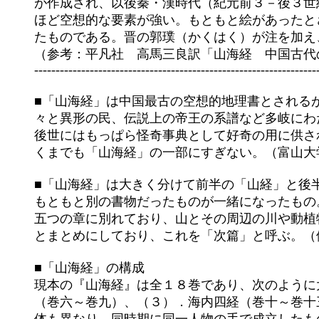
	が作成され、以後秦・漢時代（紀元前３－後３世紀）に後人が内容を付け足していったとされる。後に付加された部分

	ほど空想的な要素が強い。もともと絵があったとされるが現存せず、今、我々が見るのは後人が文章から想像して描い

	たものである。晋の郭璞（かくはく）が注を加え、清の時代に□懿行（かくいこう）が更に注と校定を加えた。

	（参考：平凡社　高馬三良訳「山海経　中国古代の神話世界」）

	--------------------------------------------------------------------------------

	■「山海経」は中国最古の空想的地理書とされるが、内容は山川の地理、想像上の動植物や鉱物、山岳祭祀、辺遠の国

	々と異形の民、伝説上の帝王の系譜など多岐にわたっている。中に奇怪な姿の動植物や神々が多く記録されているため、

	後世にはもっぱら怪奇事典として好奇の用に供されるようになる。しかし「魑魅魍魎」の跋扈（ばっこ）する世界はあ

	くまでも「山海経」の一部にすぎない。（富山大学人文学部中国言語文化・大野圭介氏）

	■「山海経」は大きく分けて前半の「山経」と後半の「海経」に別れているが、両者は構成・文体が明らかに異なり、

	もともと別の書物だったものが一緒になったもの。「山経」の部分は、「第一　南山経」から「第五　中山経」までの

	五つの章に別れており、山とその周辺の川や動植物などを解説しているが、そうした山の解説を山脈や山塊の単位でひ

	とまとめにしており、これを「次篇」と呼ぶ。（伊藤清司著『中国の神獣・悪鬼たち　山海経の世界』東方書店）

	■「山海経」の構成

	現本の『山海経』は全１８巻であり、次のように大別される。（１）．五蔵山経（巻一～巻五）、（２）．海外四経

	（巻六～巻九）、（３）．海内四経（巻十～巻十三）、（４）．大荒海内経（巻十四～巻十八）。それぞれで内容も文
