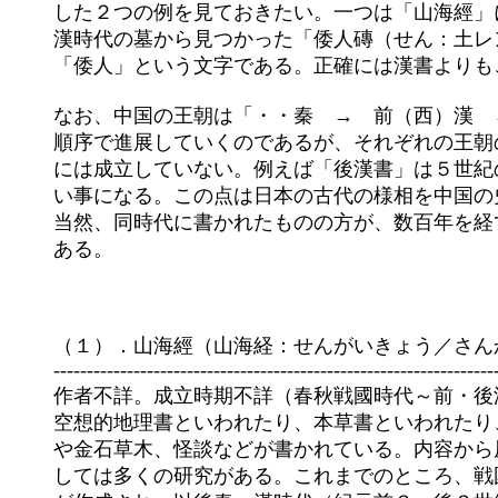
	した２つの例を見ておきたい。一つは「山海經」に現れる「倭」で、もう一つは１９７０年、中国の安微省はく県の後

	漢時代の墓から見つかった「倭人磚（せん：土レンガの事：日本語では扁は土扁）」とよばれる、土レンガに書かれた

	「倭人」という文字である。正確には漢書よりもこちらの方が、先に出現した「倭人」という文字になる。

	なお、中国の王朝は「・・秦　→　前（西）漢　→　後（東）漢　→　三国時代（魏・呉・蜀）→　晋　→・」という

	順序で進展していくのであるが、それぞれの王朝の歴史をまとめた歴史書（国史）は、必ずしも年表通りの王朝の順番

	には成立していない。例えば「後漢書」は５世紀の宋の時代に成立したので、３世紀に書かれた「三国志」よりも新し

	い事になる。この点は日本の古代の様相を中国の史書に探ろうとするとき、留意しておかなければならない点である。

	当然、同時代に書かれたものの方が、数百年を経て編まれたものより、はるかに真実を語っていると考えられるからで

	ある。

	（１）．山海經（山海経：せんがいきょう／さんかいけい、とも呼ぶ。） 中国神話研究の基礎資料の一つ。

	--------------------------------------------------------------------------------

	作者不詳。成立時期不詳（春秋戦國時代～前・後漢頃）。中国古代神話、地理書、本草書、怪奇・怪談等と紹介される。 

	空想的地理書といわれたり、本草書といわれたり、巫祝の書といわれたりする中国古代の書物。中国の山や海の動植物

	や金石草木、怪談などが書かれている。内容から原始山岳信仰に端を発しているといわれ、その奇妙な神々や動物に関

	しては多くの研究がある。これまでのところ、戦国時代（紀元前５－３世紀）以前に五蔵経（東、西、南、北、中山経）
