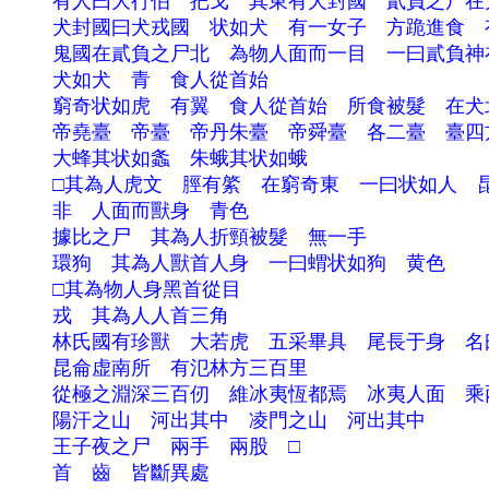
	有人曰大行伯　把戈　其東有犬封國　貳負之尸在大行伯東

	犬封國曰犬戎國　状如犬　有一女子　方跪進食　有文馬　縞身朱鬣　目若黄金　名曰吉量　乘之壽千歳

	鬼國在貳負之尸北　為物人面而一目　一曰貳負神在其東　為物人面蛇身

	犬如犬　青　食人從首始

	窮奇状如虎　有翼　食人從首始　所食被髮　在犬北　一曰從足

	帝堯臺　帝臺　帝丹朱臺　帝舜臺　各二臺　臺四方　在昆侖東北

	大蜂其状如螽　朱蛾其状如蛾

	□其為人虎文　脛有綮　在窮奇東　一曰状如人　昆侖虚北所有

	非　人面而獸身　青色

	據比之尸　其為人折頸被髮　無一手

	環狗　其為人獸首人身　一曰蝟状如狗　黄色

	□其為物人身黑首從目

	戎　其為人人首三角

	林氏國有珍獸　大若虎　五采畢具　尾長于身　名曰吾　乘之日行千里

	昆侖虚南所　有氾林方三百里

	從極之淵深三百仞　維冰夷恆都焉　冰夷人面　乘兩龍　一曰忠極之淵

	陽汗之山　河出其中　凌門之山　河出其中

	王子夜之尸　兩手　兩股　□

	首　齒　皆斷異處
