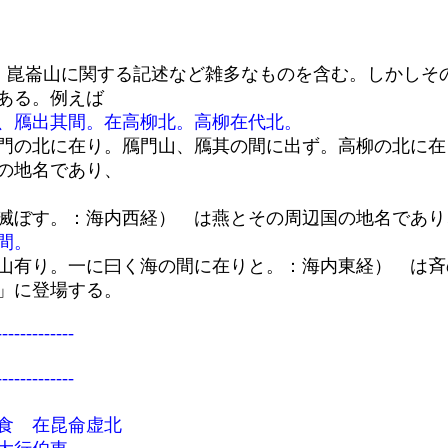
、鴈出其間。在高柳北。高柳在代北。
間。
経」に登場する。