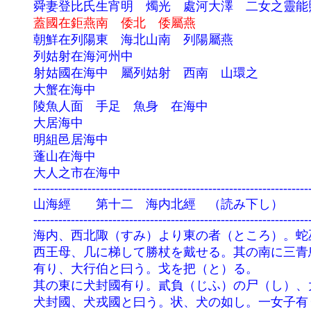
	舜妻登比氏生宵明　燭光　處河大澤　二女之靈能照此所方百里　一曰登北氏

蓋國在鉅燕南　倭北　倭屬燕
	朝鮮在列陽東　海北山南　列陽屬燕

	列姑射在海河州中

	射姑國在海中　屬列姑射　西南　山環之

	大蟹在海中

	陵魚人面　手足　魚身　在海中

	大居海中

	明組邑居海中

	蓬山在海中

	大人之市在海中

	--------------------------------------------------------------------------------

	山海經　　第十二　海内北經　（読み下し）

	--------------------------------------------------------------------------------

	海内、西北陬（すみ）より東の者（ところ）。蛇巫（だふ）の山。上に人有りを操（と）りて、東に向い立つ。

	西王母、几に梯して勝杖を戴せる。其の南に三青鳥有り。西王母の為に食を取る。昆侖の虚（おか）の北に在り。人

	有り、大行伯と曰う。戈を把（と）る。

	其の東に犬封國有り。貳負（じふ）の尸（し）、大行伯の東に在り。

	犬封國、犬戎國と曰う。状、犬の如し。一女子有り、方（まさ）に跪きの食を進む。文馬（文様のある馬）有り。身
