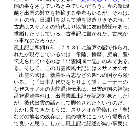
	国の事をさしているとみていいだろう。今の新潟県下部糸魚川地方から石川県にかけての地域である。この表現から、

	越と出雲の対立を指摘する学者もいるが、それはおかしいと思う。出雲國風土記には「伊弉那弥命（イザナミノミコ

	ト）の時、日淵川を以ちて池を築造りきその時、古志の國人等来たりて堤を為りき」という記述があるので、出雲と

	古志はスサノオの時代より以前に友好関係があった。さらにスサノオの子大国主命は、越の国へ行ってその地の姫に

	求婚したりしている。古事記に書かれた、古志から「八俣の遠呂智が年毎に」襲撃してくるという記事は一体どうい

	う事なのだろうか。

	風土記は和銅６年（７１３）に編算の詔で作られた。各地の自然、産物、伝承などをまとめたもので、全国で編纂さ

	れたが現存しているのは「常陸、播磨、肥前、豊後、出雲」の五国の風土記だけで、そのうち、ほぼ完全な形で今に

	伝えられているのは「出雲國風土記」のみである。後はすべて逸文という形で、他の文献に引用された形で残ってい

	る。そして、この出雲國風土記にはスサノオのオロチ退治事件は全く採録されていないのである。建国神話として、

	「出雲の國は、新羅や古志などの四つの国から領土となる土地を引っ張ってきた」という「国引き神話」を明記して

	いる。（「日本古代史をとりまく謎」コーナーの
	なぜスサノオの大蛇退治伝承は、出雲建国の神話から欠落しているのだろうか。これをもって、スサノオの八俣の遠

	呂智退治事件は、出雲國風土記が記述対象とした地域で起きた事件では無かったという意見もある。よその地域の話

	が、後代出雲の話として脚色されたというのだ。

	しかし見てきたように、スサノオが降臨した「鳥髮の地」「鬼神神社」「伊賀多気神社」「稲田」「肥の川」「大呂」

	などの地名の残存は、他の地方にこういう場所が無い以上、やはりこの地がスサノオと八俣の遠呂智の伝承地と考え

	て良いと思う。しかし風土記に記述が無い事実は、疑問点として残る。[高志の八俣の遠呂智]も謎である。
