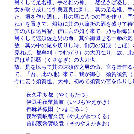
	爾くして足名椎、手名椎の神、「然坐さば恐し、立奉らん」と白しき。爾くして速須佐之男の命、湯津爪櫛に其の童

	女を取り成して御美豆良に刺し、其の足名椎、手名椎の神に、「汝等、八鹽折（やしおおり）の酒を釀（か）み、ま

	た、垣を作り迴し、其の垣に八つの門を作り、門毎に八つの佐受岐（さづき）を結い、其の佐受岐毎に酒船（さかふ

	ね）を置きて、船毎に其の八鹽折の酒を盛りて待て」と告げき。故、告げし隨に如此（かく）設け備えて待つ時に、

	其の八俣遠呂智、信に言の如く來て、乃ち船毎に己が頭を垂れ入れ其の酒を飮みき。是に飮み醉い留り伏して寢ねき。

	爾くして速須佐之男の命、其の御佩せる十拳の劔を拔きて其の蛇を切り散ししかば、肥の河血に變じて流れき。

	故、其の中の尾を切りし時、御刀の刄毀（こぼ）れき。爾くして怪しと思いて御刀の前（さき）を以ちて刺し割りて

	見れば、都牟刈（つむがり）の大刀在り。故、此の大刀を取りて、異しき物と思いて、天照大御神に白し上げき。

	是は草那藝（くさなぎ）の大刀也。

	故、是を以ちて其の速須佐之男の命、宮を造作るべき地を出雲の國に求めき。爾くして須賀（すが）の地に到り坐し

	て、「吾、此の地に來て、我が御心、須賀須賀（すがすがし）」と詔りて、其の地に宮を作り坐しき。故、其の地は

	今に云う須賀也。大神、初めて須賀の宮を作りし時、其の地より雲立ち騰りき。爾くして御歌を作き。其の歌に曰く、

		夜久毛多都（やくもたつ）　　　　　　　　　　八雲立つ

		伊豆毛夜幣賀岐（いづもやえがき）　　　　　　出雲八重垣

		都麻碁微爾（つまごみに）　　　　　　　　　　妻籠みに

		夜幣賀岐都久流（やえがきつくる）　　　　　　八重垣作る

		曾能夜幣賀岐袁（そのやえがきお）　　　　　　その八重垣を
