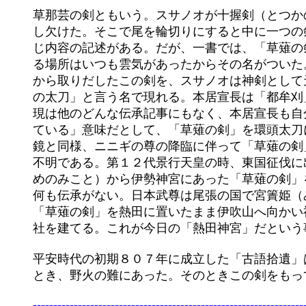
	草那芸の剣ともいう。スサノオが十握剣（とつかのつるぎ）で大蛇を寸断したところ、尾を切った時に剣の刃先が少

	し欠けた。そこで尾を輪切りにすると中に一つの剣があった。これが草薙剣で、八岐大蛇伝承は日本書紀にもほぼ同

	じ内容の記述がある。だが、一書では、「草薙の剣はもとは天叢雲剣（あめのむらくものつるぎ）という。大蛇がい

	る場所はいつも雲気があったからその名がついた。日本武尊の時に名を改めて草薙の剣という。」とある。大蛇の尾

	から取りだしたこの剣を、スサノオは神剣として天照大神に献上した。「古事記」にはこの剣は「都牟刈（つむがり）

	の太刀」と言う名で現れる。本居宣長は「都牟刈」を、「物を鋭く切る」という意味だろうとしているが、こんな表

	現は他のどんな伝承記事にもなく、本居宣長も自分の想像で言っているだけのようである。「都牟刈」を「丸くなっ

	ている」意味だとして、「草薙の剣」を環頭太刀にあてる意見もある。

	鏡と同様、ニニギの尊の降臨に伴って「草薙の剣」も再び地上にもたらされる。それ以後の「草薙の剣」の足取りは

	不明である。第１２代景行天皇の時、東国征伐に出かける日本武尊（景行天皇の次男）が、叔母の倭姫命（やまとひ

	めのみこと）から伊勢神宮にあった「草薙の剣」をさずかるのである。どうして剣も伊勢神宮にあるのかについては

	何も伝承がない。日本武尊は尾張の国で宮簀姫（みやすひめ）と夫婦になるが、伊吹山に荒ぶる神々がいると聞いて、

	「草薙の剣」を熱田に置いたまま伊吹山へ向かい神々と戦って命を落とす。残された宮簀姫は「草薙の剣」を祀って

	社を建てる。これが今日の「熱田神宮」だという事になっている。（日本書紀・尾張国風土記・熱田大神宮縁起）

	平安時代の初期８０７年に成立した「古語拾遺」は、「倭武（ヤマトタケル）の尊が東征した年、相模の国に至った

	--------------------------------------------------------------------------------
