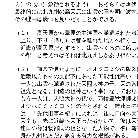
	ミ）の戦いに象徴されるように、おそらくは承伏しないグループもいて、実際に戦闘状態にもなったのだろう。しかし、

	最終的には北九州の高天原に出雲の国を明け渡す。この考え方が、日本列島の古代を理解するには一番合理的である。

	その理由は幾つも見いだすことができる。

	（１）．高天原から葦原の中津国へ派遣された者達は、「降り至る」という表現になっている。これは今でもそうだが、

	　上り、下り（降り）は都を離れた地方へ行くことを現している。そして建御雷之男神は天鳥船神にのって出雲へくる。

	　近畿が高天原だとすると、出雲へくるのに船は必要ない。もっと違った表現になったはずである。船に乗ってくる当時

	　の都、と考えればそれは北九州しかあり得ない。

	（２）．前図で見たように、オオクニヌシの版図は広範囲に及んでおり、実際にこうだったかはさらなる検証が必要だが、

	　近畿地方もその支配下にあった可能性は高い。国譲りの後、出雲と大和には、天照大神の子孫が二人天下りする。

	　一人は出雲へ派遣された天照大神の子、天の菩比の命（アメノホヒノミコト：天菩比神：天穂日命）で、出雲の国造の

	　祖先となる。国造の祖神という事になっており、現在の宮司はその８３代目にあたるとされている。

	　もう一人は、天照大神の孫で、万幡豊秋津師比売の命（ヨロズトヨアキツシヒメノミコト）と天の忍穂耳の命（アメノ

	　オシホミミノミコト）の子とされる、饒速日の尊（ニギハヤヒノミコト）で、彼が畿内へ天下るのである。饒速日の尊

	　は、「先代旧事本紀」によれば、後に日向へ天下る日子番能邇邇藝の命（ヒコホノニニギニミコト）の兄で、後に神武

	　天皇も、先に近畿へ天下った者がいて、彼は天孫であったと認めている。また、同じく「先代旧事本紀」によれば、饒

	　速日の尊は物部氏の祖となった人物で、彼に随行して高天原から近畿へ天下ってきた者達（３２人）の多くは、その出

	　身が九州地方だと思える有力な根拠がある。
