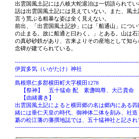
	出雲国風土記には八岐大蛇退治は一切語られていない。記紀に登場する素盞嗚尊のクライマックスの一つであるこの

	話は出雲国風土記には見えていない。また、風土記にみえる素盞嗚尊は、土着の英雄神としての性格が強く、記紀に

	言う荒ぶる粗暴な姿は全く見えない。

	前出、「出雲国風土記抄」には「船通山」について、「素盞嗚尊、志羅伎国より五十猛命を師ゐて東せし埴舟此の山

	の止まる。故に船通と曰わく。」とある。山は石英斑王岩・流紋岩で形成され、山麓は花崗岩中に磁鉄鉱を含む良質

	の真砂砂鉄があり、古来よりその産地として知られていた。大正１２年、神職会によって「天叢雲剣出顕之地」の記

	---------------------------------------------------------------------------

	伊賀多気（いがたけ）神社

	---------------------------------------------------------------------------

	島根県仁多郡横田町大字横田1278 

　　　 【祭神】　五十猛命 配　素盞嗚尊、大己貴命 

　　　 【由緒書き】

	出雲国風土記によると横田郷の名は郷内にある四段ほどの形の長い田があることに由来するとされる。神社年間の由

	緒には垂仁天皇の時代、御神体二体を刻み、社造して祀るとある。伊賀多氣神社は『雲陽誌』（享保６年（1717）編

	纂の松江藩の藩撰地誌では、五十猛神社と記されている。

	---------------------------------------------------------------------------
