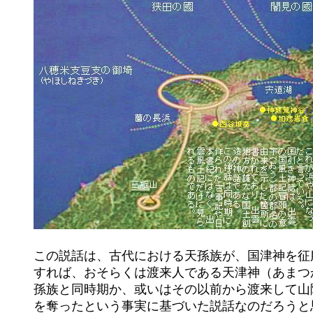
	この説話は、古代における天孫族が、国津神を征服してその領土を奪った話だが、その真実は、諸方面からの分析を元に

	すれば、おそらくは渡来人である天津神（あまつかみ）たちが、それ以前から日本列島にいた部族（国津神）、これも天

	孫族と同時期か、或いはその以前から渡来して山陰地方に勢力を築いていた集団だと考えられるが、これとの交渉で国土

	を奪ったという事実に基づいた説話なのだろうと思う。建御雷之男神（タケミカヅチ）と建御名方神（タケミナカタノカ
