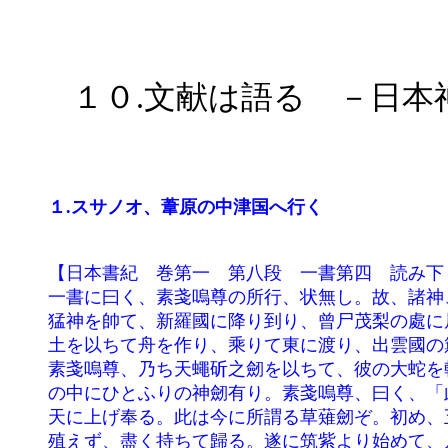
	１０.文献は語る　－日
１.スサノオ、葦原の中津国へ行く
	【日本書紀　巻第一　第八段　一書第四　読み下し】

	一書に曰く、素戔嗚尊の所行、状無し。故、諸神、千座置戸を科せて、遂に逐う。是の時に、素戔嗚尊、其の子五十

	猛神を帥て、新羅國に降り到り、曾尸茂梨の處に居す。乃ち興言して曰く、「此の地は、吾居すを欲せず」。遂に埴

	土を以ちて舟を作り、乘りて東に渡り、出雲國の簸の川上に在る、鳥上之峯に到る。時に彼の處に人を呑む大蛇有り。

	素戔嗚尊、乃ち天蠅斫之劒を以ちて、彼の大蛇を斬る。時に、蛇の尾を斬りて、刃、缺けたり。即ち擘きて視れば尾

	の中にひとふりの神劒有り。素戔嗚尊、曰く、「此は、吾私に用いるべからず」。乃ち五世の孫、天之葺根神を遣し、

	天に上げ奉る。此は今に所謂る草薙劒ぞ。初め、五十猛神、天を降りし時に、多に樹種を將て下る。然るに韓の地に

	殖えず、盡く持ちて歸る。遂に筑紫より始めて、凡て大八洲國の内に播き殖えて青山と成さずは莫し。所以に、五十
