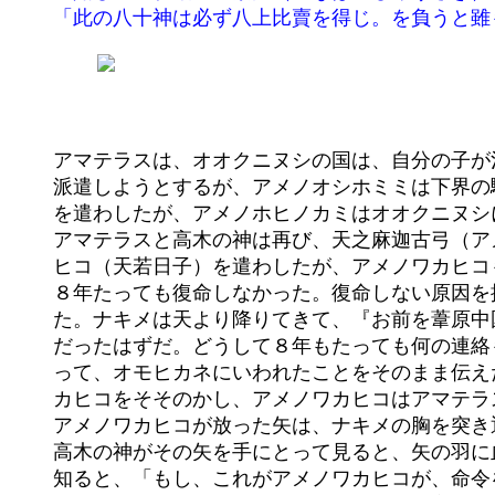
	「此の八十神は必ず八上比賣を得じ。を負うと雖も、汝が命獲む」と白しき。

	アマテラスは、オオクニヌシの国は、自分の子が治めるべき国であると宣言し、我が子天忍穂耳（アメノオシホミミ）を

	派遣しようとするが、アメノオシホミミは下界の騒がしい様子に引き返してきた。ついでアメノホヒノカミ（天菩比神）

	を遣わしたが、アメノホヒノカミはオオクニヌシに取り込まれ、３年たっても帰って来なかった（復命しなかった）。

	アマテラスと高木の神は再び、天之麻迦古弓（アメノマカコユミ）と天之波波矢（アメノハハヤ）を授けて、アメノワカ

	ヒコ（天若日子）を遣わしたが、アメノワカヒコもオオクニヌシの娘、シタテルヒメ（下照比賣）の美しさにみとれて、

	８年たっても復命しなかった。復命しない原因を探るため高天原は、今度はキザシ（雉）、名をナキメ（鳴女）を遣わし

	た。ナキメは天より降りてきて、『お前を葦原中国に遣わしたのは、その国の荒ぶる神たちを平定するようにということ

	だったはずだ。どうして８年もたっても何の連絡もよこさないのだ』と、アメノワカヒコの家の門前の桂の木の上にとま

	って、オモヒカネにいわれたことをそのまま伝えた。このナキメの言葉を聞いたアメノサグメ（天佐具賣）は、アメノワ

	カヒコをそそのかし、アメノワカヒコはアマテラスに授かった天之波士弓と天之加久矢で、ナキメを射殺してしまった。

	アメノワカヒコが放った矢は、ナキメの胸を突き通し、そのまま天の安の河の河原にいたアマテラスと高木神に届いた。

	高木の神がその矢を手にとって見ると、矢の羽に血がついていた。それがかってアメノワカヒコに授けた矢であることを

	知ると、「もし、これがアメノワカヒコが、命令を守って悪神を撃つために放った矢ならば、アメノワカヒコにあたるな、
