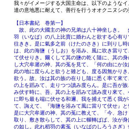
	我々がイメージする大国主命は、以下のようなイメージである。因幡の八上比賣（やそひめ）に思いを寄せる多くの兄弟

	達の意地悪に耐えて、善行を行うオオクニヌシの姿は因幡の白兎に代表される、心優しき穏やかな大黒様の姿だ。

	【日本書紀　巻第一】

	　故、此の大國主の神の兄弟は八十神坐しき。　然れども皆國を大國主の神に避りき。避りし所以は、其の八十神、各稻

	羽（いなば）の八上比賣に婚わんと欲する心有りて共に稻羽に行きし時に、大穴牟遲の神に袋負わせて、從者と爲て率て

	往きき。是に氣多之前（けたのさき）に到りし時に、裸の菟伏せりき。爾くして八十神、其の菟に謂いて、「汝が爲まく

	は、此の海鹽（うしお）を浴み、風に吹き當りて、高き山の尾の上に伏せ」と云いき。故、其の菟、八十神の教えに從い

	て伏せりき。爾くして其の鹽の乾く隨に、其の身の皮、悉く風に吹き拆かえき。故、痛み苦しび泣き伏せれば、最後に來

	し大穴牟遲の神、其の菟を見て、「何の由にか汝は泣き伏せる」と言いき。菟答えて、「僕は淤岐（おき）の嶋に在りて、

	此の地に度らんと欲うと雖ども、度る因無かりき。故、海の和邇を欺きて、『吾と汝と竸べて、族の多き少きを計らんと

	欲う。故、汝は其の族の在りし隨に悉く率て來て、此の嶋より氣多の前に至るまで、皆な列み伏し度れ。爾くして吾、其

	の上を蹈みて、走りつつ讀み度らん。是に吾が族と孰れか多きを知らん』と言いき。如此（かく）言いしかば欺かえて列

	み伏す時に、吾、其の上を蹈みて讀み度り來て、今將に地に下る時に、吾、『汝は我に欺かえたり』と云いき。言い竟る

	に即ち最も端に伏せる和邇、我を捕えて悉く我が衣服を剥ぎき。此に因りて泣き患えしかば、先に行ける八十神の命以ち

	て、誨えて、『海鹽を浴みて風に當りて伏せ』と告げき。故、教えの如く爲せば、我が身悉く傷われぬ」と言いき。　

	是に大穴牟遲の神、其の菟に教えて、「今、急けく此の水門に往きて、水を以ちて汝が身を洗い、即ち其の水門の蒲黄を

	取り、敷き散らして、其の上に輾轉ばば、汝が身は本の膚の如く必ず差えん」と告げき。故、教えの如く爲せば其の身本

	の如し。此れ稻羽の素菟（いなばのしろうさぎ）也。今には菟神（うさぎがみ）と謂う。故、其の菟、大穴牟遲の神に、
