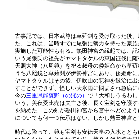
	古事記では、日本武尊は草薙剣を受け取った後、尾張国へ行き尾張国造の祖美夜受比売（みやずひめ）の家に滞在し

	た。これは、当時すでに尾張に勢力を持った豪族が存在し、日本武尊は尾張氏に入婿し、尾張勢力を利用して東征を

	実施した可能性も有る。熱田神宮の縁起では、記紀には出てこないミヤズヒメの兄である武稲種（たけいなだね）と

	いう尾張氏の祖先がヤマトタケルの東国征伐に随行している。姫とは東国平定の後、尾張に戻り結婚し長く滞在した。

	天照大神（八咫鏡）を祀る叔母の倭姫命から草薙剣を授けられ東国へ出征したという記事も、ある時期三種の神器の

	うち八咫鏡と草薙剣が伊勢神宮にあり、倭姫命によって護られていた事を示している。

	ヤマトタケルはその後、伊吹山の悪神を退治に出かけ、悪神（国津神）の化身である白猪（日本書紀では大蛇）を倒

	すことができず、怪しい大氷雨に悩まされ急病になり、やむなく大和へ戻ろうとする途上で命を落とすことになる。

	今の
三重県能褒野（のぼの）
で「大和しうるわし
	いう。美夜受比売は夫亡き後、長く宝剣を守護するが、やがて年老いたため熱田の地に社を建立し、ここに天叢雲剣

	を納めた。この剣が熱田神宮から宮中へどのように移動したのか、あるいは鏡と同じように複製を宮中へ納めたのか

	についても何一つ伝承はない。しかし熱田神宮と宮中の二カ所に現在も宝剣は存在している（と思われる）。

	時代は降って、鏡も宝剣も安徳天皇の入水とともに海底に沈む。後に引き上げられたという話の中でも、この剣は見
