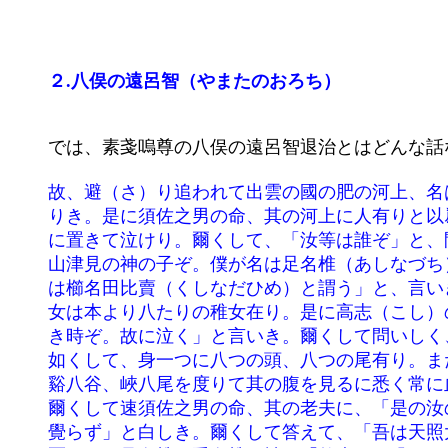
２.八俣の遠呂智（やまたのおろち）
	故、避（さ）り追われて出雲の國の肥の河上、名は鳥髮（とりかみ）の地に降りき。此の時に箸、其の河より流れ下

	りき。是に須佐之男の命、其の河上に人有りと以爲（おも）いて尋ね上り往けば、老夫と老女と二人在りて童女を中

	に置きて泣けり。爾くして、「汝等は誰ぞ」と、問い賜いき。故、其の老夫答えて、「僕（やつがれ）は國つ神、大

	山津見の神の子ぞ。僕が名は足名椎（あしなづち）と謂い、妻が名は手名椎（てなづち）と謂う。女（むすめ）が名

	は櫛名田比賣（くしなだひめ）と謂う」と、言いき。また問いしく、「汝が哭く由は何ぞ」。答えて白さく、「我の

	女は本より八たりの稚女在り。是に高志（こし）の八俣の遠呂智（おろち）年毎に來て喫（くら）う。今其の來る可

	き時ぞ。故に泣く」と言いき。爾くして問いしく、「其の形は如何に」。答えて、「彼の目は赤加賀智（かがち）の

	如くして、身一つに八つの頭、八つの尾有り。また其の身に蘿（ひかげ）と桧（ひ）・榲（すぎ）生い、其の長さは

	谿八谷、峽八尾を度りて其の腹を見るに悉く常に血爛れたる也と白しき。【此に謂う赤加賀知は今の酸醤也】」

	爾くして速須佐之男の命、其の老夫に、「是の汝の女は吾に奉つらん哉」と、詔りき。答えて、「恐し、また御名を

	覺らず」と白しき。爾くして答えて、「吾は天照大御神の伊呂勢（いろせ）也。故、今天より降り坐しぬ」と詔りき。
