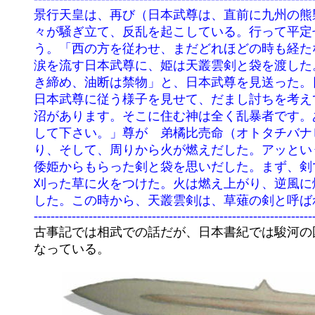
 	景行天皇は、再び（日本武尊は、直前に九州の熊襲を退治してきた。）日本武尊に命じた。「東の国はまだ荒ぶる神

	々が騒ぎ立て、反乱を起こしている。行って平定せよ。」日本武尊は命を受け、叔母の伊勢の倭姫のもとを訪ねて言

	う。「西の方を従わせ、まだどれほどの時も経たないのに、今度は東の方へ行けという。父は私に死ね仰せなのか。」

	涙を流す日本武尊に、姫は天叢雲剣と袋を渡した。「もし、危険なことがあれば、この袋を開けなさい。気持ちを引

	き締め、油断は禁物」と、日本武尊を見送った。日本武尊は尾張の国を越え、駿河の国に着いた。この国の賊達は、

	日本武尊に従う様子を見せて、だまし討ちを考えていた。尊を広い野原に連れ出し言った。「この野原の真ん中に、

	沼があります。そこに住む神は全く乱暴者です。あなたの力で、沼の神を退治して下さい。安心して暮らせるように

	して下さい。」尊が　弟橘比売命（オトタチバナヒメノミコト）と一緒に野原を進んでいくと、辺りは誰もいなくな

	り、そして、周りから火が燃えだした。アッという間に火は迫り、熱と煙で苦しくなった。あきらめかけたその時、

	倭姫からもらった剣と袋を思いだした。まず、剣で草を刈り、火が移らないようにし、そして袋の中の火打ち石で、

	刈った草に火をつけた。火は燃え上がり、逆風に煽られ、賊の方に燃え広がった。尊は逃げる賊を追いかけ討ち果た

	した。この時から、天叢雲剣は、草薙の剣と呼ばれ、この辺り一帯が焼津と言われるようになった。（古事記）

	------------------------------------------------------------------
	古事記では相武での話だが、日本書紀では駿河の国が舞台になっている。また書紀では、賊が鹿狩りに誘い出す話に

	なっている。
