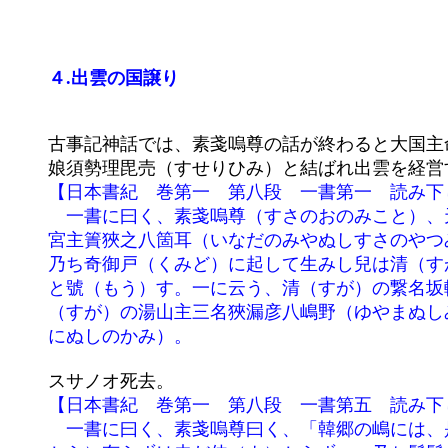
４.出雲の国譲り
	古事記神話では、素戔嗚尊の話が終わると大国主命（おおくにぬしのみこと）が登場してくる。大国主命は、素戔嗚尊の

	娘須勢理毘売（すせりひみ）と結ばれ出雲を経
	【日本書紀　巻第一　第八段　一書第一　読み下し】

	　一書に曰く、素戔嗚尊（すさのおのみこと）、天（あめ）より降（くだ）りて出雲の簸（ひ）の川上に到る。則ち稻田

	宮主簀狹之八箇耳（いなだのみやぬしすさのやつみみ）が女子（むすめ）、號（なづ）けて稻田媛（いなだひめ）を見て、

	乃ち奇御戸（くみど）に起して生みし兒は清（すが）の湯山主三名狹漏彦八嶋篠（ゆやまぬしみなさるひこやしましの）

	と號（もう）す。一に云う、清（すが）の繋名坂輕彦八嶋手命（ゆいなさかかるひこやしまでのみこと）。又云う、清

	（すが）の湯山主三名狹漏彦八嶋野（ゆやまぬしみなさるひこやしまの）。此の神の五世の孫は、即ち大國主神（おおく

	スサノオ死去。
	【日本書紀　巻第一　第八段　一書第五　読み下し】

	　一書に曰く、素戔嗚尊曰く、「韓郷の嶋には、是れ金銀有り。若し吾が兒をして御（しら）さしめき國に浮寶（うきた
