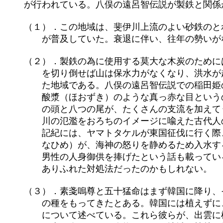
	が行われている。八俣の遠呂智伝説が製鉄と関係があるという説をまとめてみると、

	（１）．この地域は、斐伊川上流のよい砂鉄のとれる地域であり、国策で洋式製鉄が開始されるまで「たたら製鉄」

	　　が普及していた。衰退に伴い、往年の勢いがなくなったが、それまでは「鉄師」と呼ばれる人達がいた。

	（２）．製鉄の為に使用する莫大な木炭のためには、多くの木材を必要とし、廻りの木々を切り倒す必要がある。木

	　　を切り倒せば山は保水力がなくなり、洪水が起きやすい。斐伊川はもともと古来から洪水の氾濫に悩まされてき

	　　た地域である。八俣の遠呂智伝説での稲田姫の話は、洪水の氾濫を鎮めるための人身御供の話ではなかったか。

	　　酸漿（ほおずき）のような真っ赤な目というのは、恐ろしい怪物の不気味さを表すものだが、それ以外の、八つ

	　　の頭と八つの尾が、たくさんの支流を加えてうねうねと流れる巨大な川そのものの流れを示しているとみれば、

	　　川の氾濫をおろちのイメージに喩えた古代人の精神構造も理解できよう。

	　　記紀には、ヤマトタケルが東国征伐に行く際、浦賀沖で暴風雨に合い、ヤマトタケルの妃の弟橘姫（おとたちば

	　　なひめ）が、海神の怒りを静めるため入水する話が載っているし、仁徳天皇の御代に、堤を造ったが壊れるので、

	　　男性の人身御供を捧げたという話も載っている。生け贄をもって自然をなだめようとする行為は、当時としては

	　　ありふれた対処法だったのかもしれない。

	（３）．素戔嗚尊と五十猛命はまず韓国に降り、その後出雲へ天下る。五十猛命は高天原から天下るとき、沢山の樹

	　　の種をもってきたとある。韓国には植えずに、これを日本中に植えたとあり、続いてスサノオが木材の使用方法

	　　について述べている。これら彼らが、出雲に植林したことを示しており、八俣の遠呂智の退治話は、素戔嗚尊と
