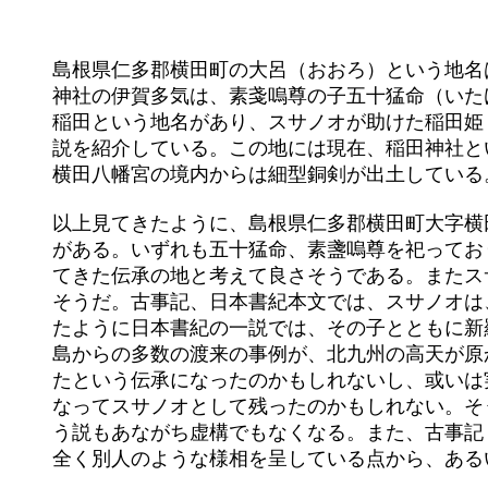
	島根県仁多郡横田町の大呂（おおろ）という地名は、大蛇（おろち）と関係がありそうだし、伊賀多気（いがたけ）

	神社の伊賀多気は、素戔嗚尊の子五十猛命（いたける）と関係があると見られる。「出雲国風土記鈔」は、横田に、

	稲田という地名があり、スサノオが助けた稲田姫（日本書紀）や稲田の宮（古事記・日本書紀）と関係があるという

	説を紹介している。この地には現在、稲田神社という神社があり、稲田姫が産湯を使ったという池がある。横田町の

	横田八幡宮の境内からは細型銅剣が出土している。

	以上見てきたように、島根県仁多郡横田町大字横田に伊賀多気神社があり、その近くに鬼神神社（上宮伊賀多気神社）

	がある。いずれも五十猛命、素盞嗚尊を祀っており、この地が、素戔嗚尊がその子五十猛命を伴って新羅から天下っ

	てきた伝承の地と考えて良さそうである。またスサノオが八俣の遠呂智を退治したのも、この辺りと言うことになり

	そうだ。古事記、日本書紀本文では、スサノオは、高天が原を追われて葦原の中津国へ来たことになっているが、見

	たように日本書紀の一説では、その子とともに新羅の国から降臨してきたという事になる。これは実際には、朝鮮半

	島からの多数の渡来の事例が、北九州の高天が原からの降臨と重なって、出雲の地ではスサノオは新羅から渡ってき

	たという伝承になったのかもしれないし、或いは実際に新羅から渡来してきた人物が、この地で善政を施く為政者と

	なってスサノオとして残ったのかもしれない。そうなれば、前ＨＰで見たような、朝鮮半島に高天が原があったとい

	う説もあながち虚構でもなくなる。また、古事記・日本書紀と、書紀の異説や出雲の風土記に描かれたスサノオは、

	全く別人のような様相を呈している点から、あるいは二人のスサノオが居たというような説も主張できそうだ。
