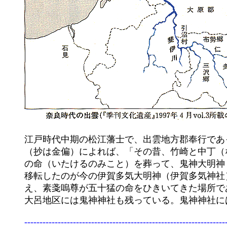
	江戸時代中期の松江藩士で、出雲地方郡奉行であった「岸崎時照」が天和３年(1683）に著わした「出雲国風土記鈔」

	（抄は金偏）によれば、「その昔、竹崎と中丁（なかちょう：現在の大呂地区内。郷庁に比定される。）に、五十猛

	の命（いたけるのみこと）を葬って、鬼神大明神（鬼神神社）とし、これを西北４０町(約４.４ｋｍ）ほどの角村に

	移転したのが今の伊賀多気大明神（伊賀多気神社）である。」という記述がある。伊賀多気神社は延喜式にも名がみ

	え、素戔嗚尊が五十猛の命をひきいてきた場所であるとされている。仁多郡横田町角村には今も伊賀多気神社が残り、

	---------------------------------------------------------------------------
