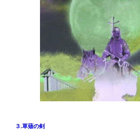
３.草薙の剣