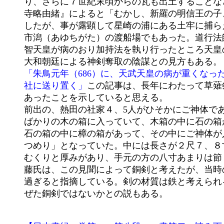
	り、さらに７世紀末頃からの瓦も出土することなどから天武天皇の頃に大伽藍が営まれていたことが分かる。『法海

	寺略由緒』によると「むかし、新羅の明信王の子、道行法師が父の命を受け我が国に渡来し、熱田の宝剣を盗もうと

	したが、事が露顕して星崎の浦にある土牢に捕らえられた」ことが記されている。星崎とは熱田の東南にあたり年魚

	市潟（あゆちがた）の渡船場でもあった。道行法師は囚人となったが、修行を積んだ高僧であることが認められ、天

	智天皇が病のおり加持法を執り行ったところ天皇の病が治り、薬師如来を本尊とする法海寺の基礎ができたという。

	大和朝廷による神剣奪取の陰謀との見方もある。
	「朱鳥元年（686）に、天武天皇の病が重くなったので「天皇の病を占うに、草薙剣に祟れり。即日に、尾張国の熱田

	社に送り置く」
この記事は、長年にわたって草薙
	あったことを示していると思える。

	前出の、熱田の社家４、5人がひそかにご神体である草薙剣を見た時の記録では、このご神体は、５尺（約１.５ｍ ）

	ばかりの木の箱に入っていて、木箱の中に石の箱があった。二つの箱の間には赤土がしっかり詰めてあった。さらに

	石の箱の中に樟の箱があって、その中にご神体が入っていた。そして石箱と樟の箱の間も同じように赤土にてよくつ

	つめり」となっていた。中には長さが２尺７、８寸（８１～８４ｃｍ）で、刃先が菖蒲の葉のようになり、中ほどは

	むくりと厚みがあり、手元の方の八寸あまりは節くれ立って魚の背骨のようで、全体が白い色をした剣があった。後

	藤氏は、この見聞によって銅剣と考えたが、当時の主として北部九州の弥生遺跡で見つかった銅剣に比べると長大に

	過ぎると指摘している。剣の材質は鉄と考えられるが、しかし、表面に錆の記述もなく、色も白いことから、錫を混

	ぜた銅剣ではないかとの説もある。 
