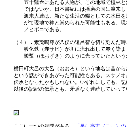
	　　五十猛命にあたる人物が、この地域で植林と治水にあたった為、生け贄の必要が無くなったことを示しているの

	　　ではないか。日本書紀には播磨の国に渡来して、治水に功績があったアメノヒボコの話を載せている（一書）が、

	　　渡来人達は、新たな生活の糧としての水田を新しく開発する必要があり、それがやがて治水とも結びついて、や

	　　がて現地で神と崇められた可能性もある。現在、但馬の一の宮とされている出石神社（出石町）は、祭神がアメ

	　　ノヒボコである。

	（４）．素戔嗚尊が八俣の遠呂智を切り刻んだ時、肥の河（斐伊川）は血で赤く染まったという。これは製鉄の際の

	　　酸化鉄（赤サビ）が川に流れ出して赤く染まっていた事を言うのではないか。また、八俣の遠呂智の目は、赤い

	　　酸漿（ほおずき）のように光っていたというが、これはたたら炉の中に燃えている火の様子を見た物ではないか。

	横田町大呂の大呂（おおろ）という地名は昔からあって、そこへやってきたスサノオたちにこじつけて、八俣の大蛇

	という話ができあがった可能性もある。スサノオが降臨した場所が大呂で、そこにいた国津神との争いが、大蛇話の

	伝承となったかもしれない。いずれにしても、記紀に書かれた地名が、現在でもこの地に色濃く残っており、それは

	以後の記紀の伝承とも、矛盾なく連続していっているのである。

	ここに一つの疑問がある。
「是に高志（こし）の