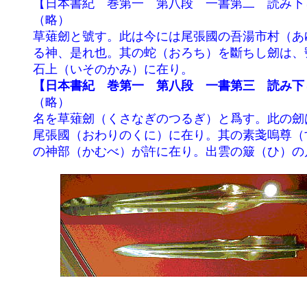
	【日本書紀　巻第一　第八段　一書第二　読み下し】

	（略）

	草薙劒と號す。此は今には尾張國の吾湯市村（あゆちのむら）に在り。即ち熱田の祝部（はふりべ）の掌（つかさど）

	る神、是れ也。其の蛇（おろち）を斷ちし劒は、號（なづ）けて蛇之麁正（おろちのあらまさ）と曰う。此は今には

	石上（いそのかみ）に在り。

【日本書紀　巻第一　第八段　一書第三　読み下
	（略）

	名を草薙劒（くさなぎのつるぎ）と爲す。此の劒は、昔、素戔嗚尊（すさのおのみこと）の許（もと）に在り。今は

	尾張國（おわりのくに）に在り。其の素戔嗚尊（すさのおのみこと）の蛇（おろち）を斷ちし劒は、今に吉備（きび）

	の神部（かむべ）が許に在り。出雲の簸（ひ）の川上の山、これ也。
