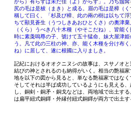
	から）有らずは未だ佳（よ）からず」。乃ち鬚髯を拔き散らす。即ち杉と成る。又、胸の毛を拔き散らす。是れ檜と成る。

	尻の毛は是柀（まき）と成る。眉の毛は是樟（くす）と成る。已（すで）にして其の當（まさ）に用うべきを定む。乃ち

	稱して曰く、「杉及び樟、此の兩の樹は以ちて浮寶と爲すべし。檜は以ちて瑞宮（みづのみや）の材と爲すべし。柀は以

	ちて顯見蒼生（うつしきあおひとくさ）の奧津棄戸（おきつすたへ）に將（も）ち臥さん具（そなえ）と爲すべし。夫の

	（くら）うべき八十木種（やそこだね）、皆能く播き生う」。

	時に素戔嗚尊の子、號けて五十猛命、妹大屋津姫命（おおやつひめのみこと）、次に津姫命（つまつひめのみこと）と曰

	う。凡て此の三柱の神、亦、能く木種を分け布く。即ち紀伊國に渡し奉る。然る後に、素戔嗚尊、熊成峯（くまなりのみ

	記紀におけるオオクニヌシの故事は、スサノオと違って戦いや争いの記事は殆ど無い。著しく多いのは婚姻譚である。縁

	結びの神とされるのも納得がいく。相当の艶福家であったことが記事からみてとれる。しかしその相手になる女性の居住

	地を以下の図から見ると、単なる艶福家ではなくて、出雲の国の版土拡張か勢力拡張の意図があったようにみえる。

	そしてそれは半ば成功しているようにも見える、越の国でとれるヒスイは、おそらく出雲を経由して九州にも達している

	し、銅剣・銅矛・銅戈などは、両地域で出土する。また出雲は一時期畿内を支配下に置いていたと思われるが、ここから

	は扁平紐式銅鐸・外縁付紐式銅鐸が両方で出土する。
