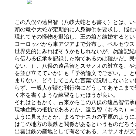
	この八俣の遠呂智（八岐大蛇とも書く）とは、いったい何の話だろうか。大林太良『日本神話の起源』によれば、多

	頭の竜や大蛇が定期的に人身御供を要求し、悩む村人たちが、最後に残った王の娘を捧げようとしていた時、若者が

	現れてその怪物を退治し、王の娘と結婚するというのは世界中で共通の内容をもって語られている神話らしく、広く

	ヨーロッパから東アジアまで分布し、ペルセウス＝アンドロメダ型と名づけられた英雄神話の一つであるという。

	世界史的にみればそうかもしれないが、勿論記紀の編者達が世界中の説話集を読んでいたわけはなく、出雲に古くか

	ら伝わる伝承を記録した物であるのは確かだ。民俗学者の書いた物を読むと（特に大林太良氏を指しているわけでは

	ない。）、八俣の遠呂智とスサノオの対立を、やたら自然と文化の対立として分析した物や、訳の分からない抽象語

	を並び立てていかにも「学術論文でござい。」というような形式の文章にしている本が多いが、読みにくいこときわ

	まりない。どうしてこんな言葉で説明しないといけないのだという表現にしばしばお目に掛かるが、論文ならいざし

	らず、一般人が読む刊行物にどうしてあそこまで難解用語を使うのか理解できない、日本の学者はもっとわかりやす

	く本を書くような練習をしたほうが良い。

	それはともかく、古来からこの八俣の遠呂智伝承については様々な説が出現している。スサノオの天下りに抵抗する

	現地住民の抵抗であるとか、遠呂智（おろち）＝オロチョン族であるとか、斐伊川が氾濫するさまが蛇行して八俣の

	ように見えたとか、まるでナスカの平原のように、上から見なければわからないような説まであるが、一番有力なの

	はこの地方の製鉄と関係があるというものだろうか。

	出雲は鉄の産地として有名である。スサノオが天下ったとされる島根県仁多郡の横田町大呂では今も「たたら製鉄」
