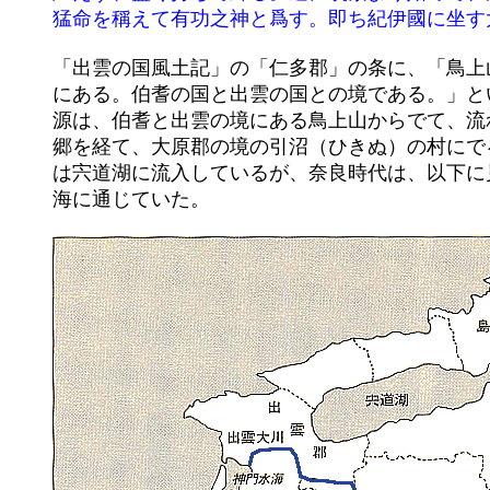
	「出雲の国風土記」の「仁多郡」の条に、「鳥上山　郡役所（郡家：こおりのつかさ）の東南３５里（約１４０km）

	にある。伯耆の国と出雲の国との境である。」という記事がある。また「出雲郡」の条に「出雲の大川（斐伊川）水

	源は、伯耆と出雲の境にある鳥上山からでて、流れて仁多郡の横田村に出て、横田・三処・三沢・布施などの４つの

	郷を経て、大原郡の境の引沼（ひきぬ）の村にでる。」とある。鳥上山の位置は以下のようになる。斐伊川は、現在

	は宍道湖に流入しているが、奈良時代は、以下に見られるように神門（かんど）の水海（みずうみ）に流入し、日本

	海に通じていた。
