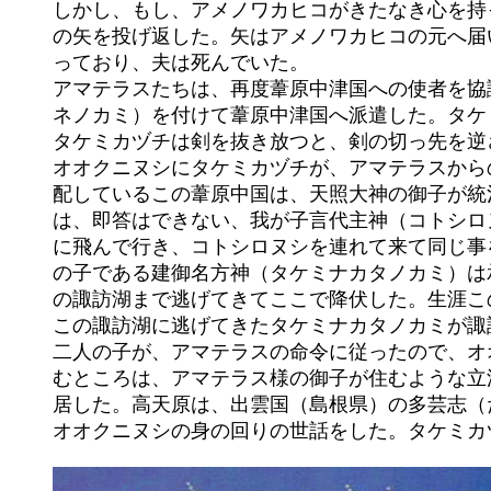
	しかし、もし、アメノワカヒコがきたなき心を持ってこの矢を放ったならば、この矢にあたって死ね」と高木の神は、そ

	の矢を投げ返した。矢はアメノワカヒコの元へ届いた。妻のシタテルヒメが隣で寝ていた夫を見ると、その胸に矢が刺さ

	っており、夫は死んでいた。

	アマテラスたちは、再度葦原中津国への使者を協議した結果、建御雷之男神（タケミカヅチ）に天鳥船神（アメノトリフ

	ネノカミ）を付けて葦原中津国へ派遣した。タケミカヅチ、アメノトリフネは出雲の伊奈佐の小浜に降り立った。そして、

	タケミカヅチは剣を抜き放つと、剣の切っ先を逆さまにして波に刺し立て、その剣の切っ先の上であぐらをかいた。

	オオクニヌシにタケミカヅチが、アマテラスからの命を伝えた。「今より、天照大神、高木の神の命を伝える。お前が支

	配しているこの葦原中国は、天照大神の御子が統治すべき国である。国を明け渡せ。お前の考えはどうだ」オオクニヌシ

	は、即答はできない、我が子言代主神（コトシロヌシノカミ）がお答えすると答えた。アメノトリフネはすぐに美保の崎

	に飛んで行き、コトシロヌシを連れて来て同じ事を尋ねるとコトシロヌシはこれを承諾したが、もう一人のオオクニヌシ

	の子である建御名方神（タケミナカタノカミ）は承伏せず抵抗する。だがタケミカヅチに敗れて科野国（信濃国：長野県）

	の諏訪湖まで逃げてきてここで降伏した。生涯この地を離れないと約束し、葦原中国を、アマテラスに譲る事を承伏する。

	この諏訪湖に逃げてきたタケミナカタノカミが諏訪大社の主祭神である。

	二人の子が、アマテラスの命令に従ったので、オオクニヌシも国を献上する事を約束するが一つ条件を付ける。「私の住

	むところは、アマテラス様の御子が住むような立派な宮殿にして欲しい。」高天原が是を認めたので、オオクニヌシは隠

	居した。高天原は、出雲国（島根県）の多芸志（たぎし）の小浜に神聖な神殿を造り、クシヤタマノカミ（櫛八玉神）が

	オオクニヌシの身の回りの世話をした。タケミカヅチは高天原に帰り上って、無事葦原中国を平定したことを報告した。
