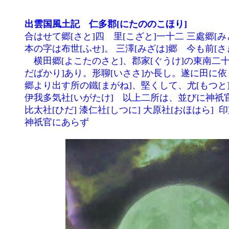
出雲国風土記　仁多郡[にたののこほり]
	合はせて郷[さと]四　里[こざと]一十二 三處郷[みところのさと]　今も前[さき]に依りて用ゐる。布勢[ふせ]郷

	本の字は布世[ふせ]。 三澤[みざは]郷　今も前[さき]に依りて用ゐる。 

	　横田郷[よこたのさと]、郡家[ぐうけ]の東南二十一里なり。古老の傳へに云へらく、郷の中[うち]に田四段許[よき

	だばかり]あり。形聊[いささ]か長し。遂に田に依りて、故[かれ]横田と云ふ。即ち正倉あり。以上の諸[もろもろ]の

	郷より出す所の鐵[まがね]、堅くして、尤[もつと]も雑具[くさぐさのもの]を造るに堪[た]ふ。澤社[みざはのやしろ] 

	伊我多気社[いがたけ]　以上二所は、並びに神祇官にあり 玉作社[たまつくり] 須我乃非社[すがのひ] 湯野社[ゆぬ] 

	比太社[ひだ] 漆仁社[しつに] 大原社[おほはら]  印支斯里社[いなぎしり]　石壷社[いはつぼ]　以上八所は、並びに

	神祇官にあらず 
