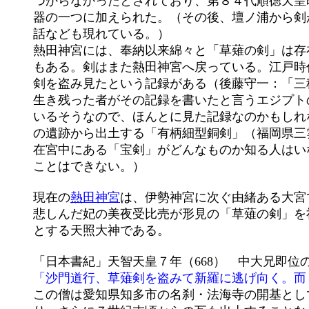
	つからなかったとされており、第８４代順徳天皇即位の時（1210）、伊勢神宮の倉から１本の剣が選ばれて三種の神

	器の一つに加えられた。（その後、壇ノ浦から剣がひとりでに浮かび上がり、その剣をある法師が発見したとかいう

	話なども現れている。）

	熱田神宮には、奉納以来綿々と「草薙の剣」は存在しているという事になっているが、天智天皇の頃一度盗まれた話

	もある。剣はまた熱田神宮へ戻っている。江戸時代に、熱田神宮の大宮司が神官達４，５人で密かにこの御神体の宝

	剣を盗み見たという記録がある（後藤守一：「三種の神器の考古学的検討」）が、見た者は次々に死んでいき、一人

	生き残った者がその記録を書いたと言うエジプトの墓荒らしのような話もある。これは記事を書いた書き物が残って

	いるそうなので、ほんとに見た記録なのかもしれない。その記事から想像できる「宝剣」は弥生・古墳時代にかけて

	の遺跡から出土する「有柄細型銅剣」（福岡県三雲遺跡出土。吉野ヶ里からも出土。）に似ていると言う。勿論、現

	在宮中にある「宝剣」がどんなものか知る人はいない。（現在、三種の神器は、たとえ天皇といえども自由には見る

	ことはできない。）

	現在の
熱田神宮
は、伊勢神宮に次ぐ由緒ある大宮で
	悲しんだ妃の美夜受比売が形見の「草薙の剣」を祀ったのが始まりとされる。祭神の熱田大神は、草薙の剣を御霊代

	とする天照大神である。

	「日本書紀」天智天皇７年（668）　中大兄即位
	「沙門道行、草薙剣を盗みて新羅に逃げ向く。
	この僧は愛知県知多市の名刹・法海寺の開基として信仰を集め、法海寺境内からは弥生土器以来の遺物が出土してお
