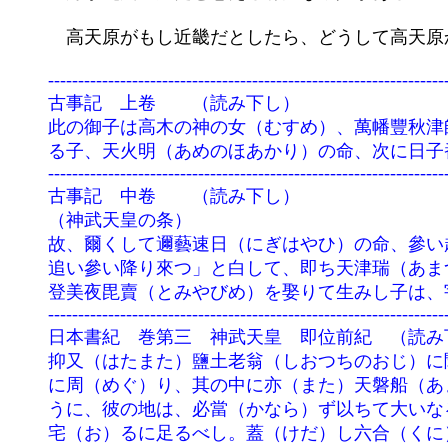
	　高天原がもし近畿だとしたら、どうして高天原から高天原へ天下る必要があるのか。

	--------------------------------------------------------------------------------

	古事記　上卷　　（読み下し）

	此の御子は高木の神の女（むすめ）、萬幡豐秋津師比賣（よろずはたとよあきつしひめ）の命に御合（みあい）して生め

	る子、天火明（あめのほあかり）の命、次に日子番能邇邇藝（ひこほのににぎ）の命【二柱】也。　

	--------------------------------------------------------------------------------

	古事記　中卷　　（読み下し）

	（神武天皇の条）

	故、爾くして邇藝速日（にぎはやひ）の命、參い赴きて、天つ神の御子に、「天つ神の御子、天降り坐すと聞くが故に、

	追い參い降り來つ」と白して、即ち天津瑞（あまつしるし）を獻りて仕え奉りき。　故、邇藝速日の命、登美毘古の妹の

	登美夜毘賣（とみやびめ）を娶りて生みし子は、宇麻志麻遲（うましまぢ）の命【此は物部の連・穗積の臣・の臣の祖】。　

	--------------------------------------------------------------------------------

	日本書紀　巻第三　神武天皇　即位前紀　（読み下し）

	抑又（はたまた）鹽土老翁（しおつちのおじ）に聞くに、曰く、『東に美（うま）し地（くに）有り。青き山四（よも）

	に周（めぐ）り、其の中に亦（また）天磐船（あまのいわふね）に乘りて飛び降（くだ）る者有り』と。余、謂（おも）

	うに、彼の地は、必當（かなら）ず以ちて大いなる業（わざ）を恢（ひら）き弘（の）べて、天下（あめのした）に光り

	宅（お）るに足るべし。蓋（けだ）し六合（くに）の中心（もなか）か。厥（そ）の飛び降る者は、是（これ）饒速日
