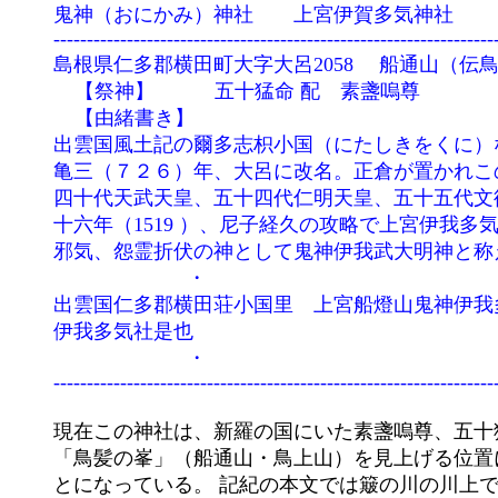
	鬼神（おにかみ）神社　　上宮伊賀多気神社

	---------------------------------------------------------------------------

	島根県仁多郡横田町大字大呂2058 　船通山（伝鳥上峯） 

　　　 【祭神】　　　五十猛命 配　素盞嗚尊 

　　　 【由緒書き】

	出雲国風土記の爾多志枳小国（にたしきをくに）なり」とは此の地を指し、大呂は大風呂で、大きな森の意で、神

	亀三（７２６）年、大呂に改名。正倉が置かれこの辺りの中心を成し、式内伊我多気神社は当社である。古記録に

	四十代天武天皇、五十四代仁明天皇、五十五代文徳天皇の時、朝廷より幣が奉られた。仁明天皇時、正六位。永正

	十六年（1519 ）、尼子経久の攻略で上宮伊我多気神社は焼失した。御祭神は霊力絶大で、「威武（イタケ）の神、

	邪気、怨霊折伏の神として鬼神伊我武大明神と称えられたとあり、地域支配の各武将が寄進している。

				・

	出雲国仁多郡横田荘小国里　上宮船燈山鬼神伊我多気大明神者祭祀素盞嗚尊五十猛神也　延喜式云五十猛神　陵地

	伊我多気社是也

				・

	現在この神社は、新羅の国にいた素盞嗚尊、五十猛命が、曾尸茂梨（ソシモリ）より来訪してして到着したとされる

	「鳥髪の峯」（船通山・鳥上山）を見上げる位置に鎮座している。この辺りで、素盞嗚尊は八岐大蛇退治を行ったこ

	とになっている。 記紀の本文では簸の川の川上であったとされる。古事記では簸の川上流の「鳥髪の地」と記す。
