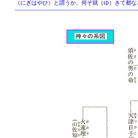
	（にぎはやひ）と謂うか。何ぞ就（ゆ）きて都なさざらん」。　

	--------------------------------------------------------------------------------
